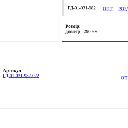
ГД-01-031-982
ОПТ
РОЗ
Розмір:
діаметр - 290 мм
Артикул
ГД-01-031-982-022
ОП