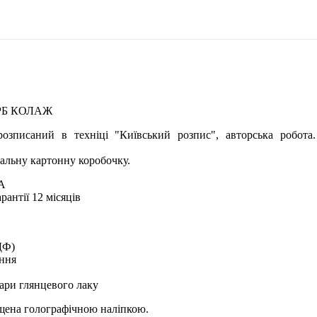
РБ КОЛАЖ
озписаний в техніці "Київський розпис", авторська робота
альну картонну коробочку.
А
рантії 12 місяців
ДФ)
ення
ари глянцевого лаку
ищена голографічною наліпкою.