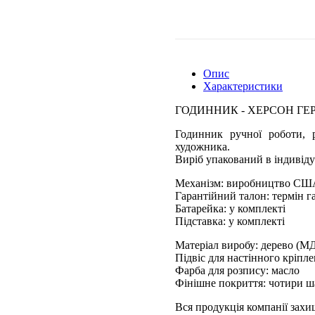
Опис
Характеристики
ГОДИННИК - ХЕРСОН ГЕ
Годинник ручної роботи, р
художника.
Виріб упакований в індивіду
Механізм: виробництво СШ
Гарантійний талон: термін га
Батарейка: у комплекті
Підставка: у комплекті
Матеріал виробу: дерево (М
Підвіс для настінного кріпл
Фарба для розпису: масло
Фінішне покриття: чотири ш
Вся продукція компанії зах