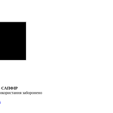
6
САПФІР
икористання заборонено
s