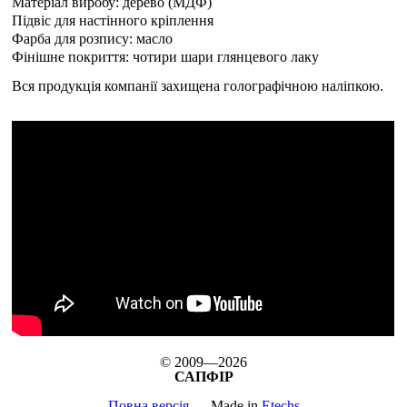
Матеріал виробу: дерево (МДФ)
Підвіс для настінного кріплення
Фарба для розпису: масло
Фінішне покриття: чотири шари глянцевого лаку
Вся продукція компанії захищена голографічною наліпкою.
© 2009—2026
САПФІР
Повна версія
Made in
Etechs