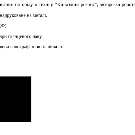
исаний по обіду в техніці "Київський розпис", авторська робот
надруковане на металі.
ДФ)
ари глянцевого лаку
ищена голографічною наліпкою.