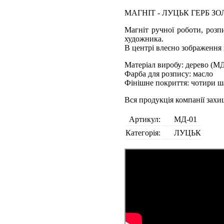
МАГНІТ - ЛУЦЬК ГЕРБ З
Магніт ручної роботи, розп
художника.
В центрі влеєно зображення 
Матеріал виробу: дерево (М
Фарба для розпису: масло
Фінішне покриття: чотири ш
Вся продукція компанії зах
Артикул:
МД-01
Категорія:
ЛУЦЬК