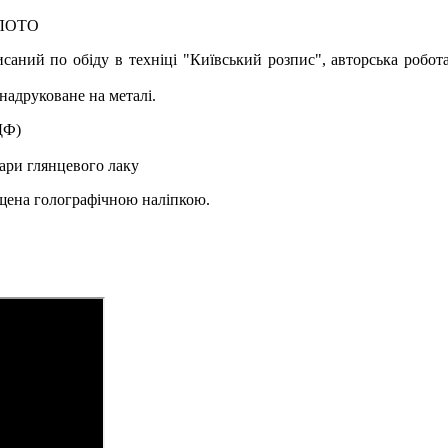
ОЛОТО
исаний по обіду в техніці "Київський розпис", авторська робот
надруковане на металі.
ДФ)
ари глянцевого лаку
ищена голографічною наліпкою.