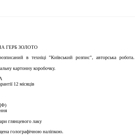
А ГЕРБ ЗОЛОТО
озписаний в техніці "Київський розпис", авторська робота
альну картонну коробочку.
А
рантії 12 місяців
ДФ)
ення
ари глянцевого лаку
ищена голографічною наліпкою.