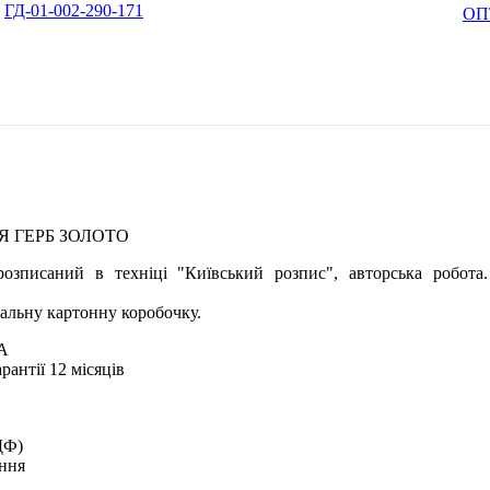
ГД-01-002-290-171
ОП
Я ГЕРБ ЗОЛОТО
озписаний в техніці "Київський розпис", авторська робота
альну картонну коробочку.
А
рантії 12 місяців
ДФ)
ення