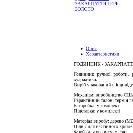
Опис
Характеристики
ГОДИННИК - ЗАКАРПАТТ
Годинник ручної роботи, р
художника.
Виріб упакований в індивіду
Механізм: виробництво СШ
Гарантійний талон: термін га
Батарейка: у комплекті
Підставка: у комплекті
Матеріал виробу: дерево (М
Підвіс для настінного кріпл
Фарба для розпису: масло