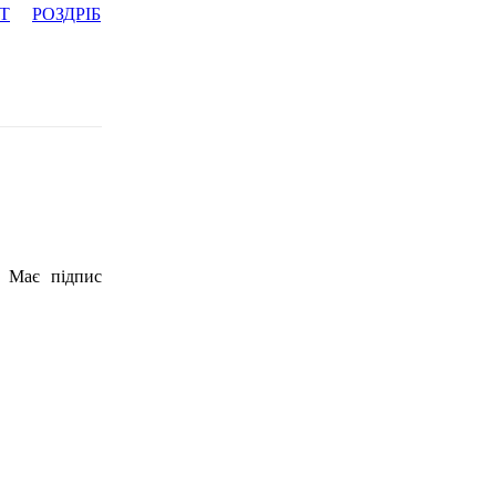
Т
РОЗДРІБ
. Має підпис