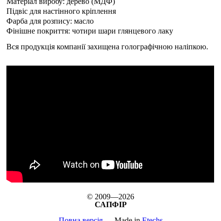
Матеріал виробу: дерево (МДФ)
Підвіс для настінного кріплення
Фарба для розпису: масло
Фінішне покриття: чотири шари глянцевого лаку
Вся продукція компанії захищена голографічною наліпкою.
© 2009—2026
САПФІР
Повна версія
Made in
Etechs