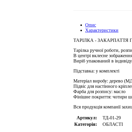
Опис
Характеристики
ТАРІЛКА - ЗАКАРПАТТЯ 
Тарілка ручної роботи, розп
В центрі вклеєне зображення
Виріб упакований в індивіду
Підставка: у комплекті
Матеріал виробу: дерево (М
Підвіс для настінного кріпл
Фарба для розпису: масло
Фінішне покриття: чотири ш
Вся продукція компанії зах
Артикул:
ТД-01-29
Категорія:
ОБЛАСТІ