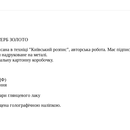
ГЕРБ ЗОЛОТО
исана в техніці "Київський розпис", авторська робота. Має підпи
 надруковане на металі.
альну картонну коробочку.
ДФ)
ення
ари глянцевого лаку
ищена голографічною наліпкою.