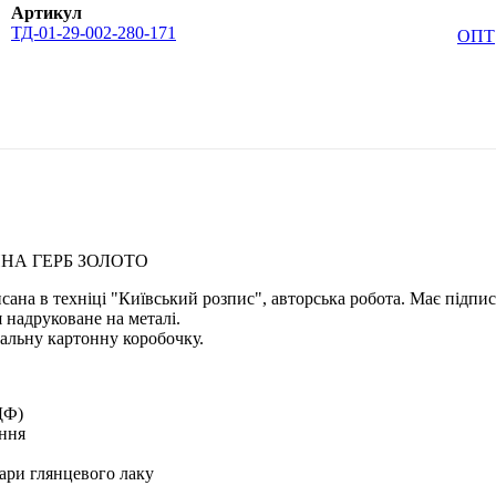
Артикул
ТД-01-29-002-280-171
ОПТ
ИНА ГЕРБ ЗОЛОТО
исана в техніці "Київський розпис", авторська робота. Має підпи
 надруковане на металі.
альну картонну коробочку.
ДФ)
ення
ари глянцевого лаку