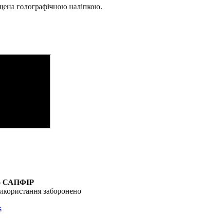
ищена голографічною наліпкою.
6
САПФІР
икористання заборонено
s