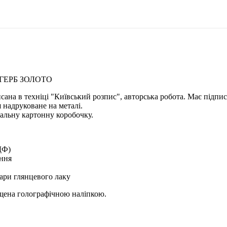
ГЕРБ ЗОЛОТО
исана в техніці "Київський розпис", авторська робота. Має підпи
 надруковане на металі.
альну картонну коробочку.
ДФ)
ення
ари глянцевого лаку
ищена голографічною наліпкою.