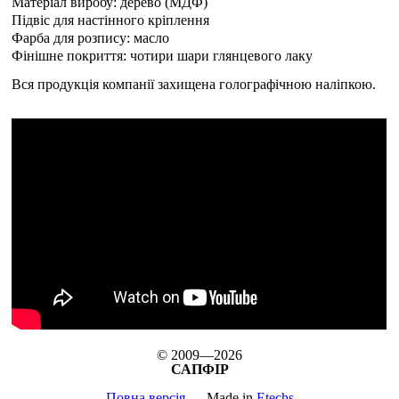
Матеріал виробу: дерево (МДФ)
Підвіс для настінного кріплення
Фарба для розпису: масло
Фінішне покриття: чотири шари глянцевого лаку
Вся продукція компанії захищена голографічною наліпкою.
© 2009—2026
САПФІР
Повна версія
Made in
Etechs