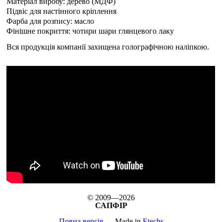
Матеріал виробу: дерево (МДФ)
Підвіс для настінного кріплення
Фарба для розпису: масло
Фінішне покриття: чотири шари глянцевого лаку
Вся продукція компанії захищена голографічною наліпкою.
© 2009—2026
САПФІР
Повна версія
Made in
Etechs