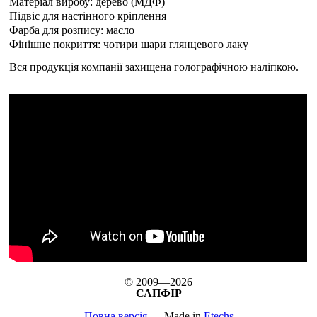
Матеріал виробу: дерево (МДФ)
Підвіс для настінного кріплення
Фарба для розпису: масло
Фінішне покриття: чотири шари глянцевого лаку
Вся продукція компанії захищена голографічною наліпкою.
© 2009—2026
САПФІР
Повна версія
Made in
Etechs