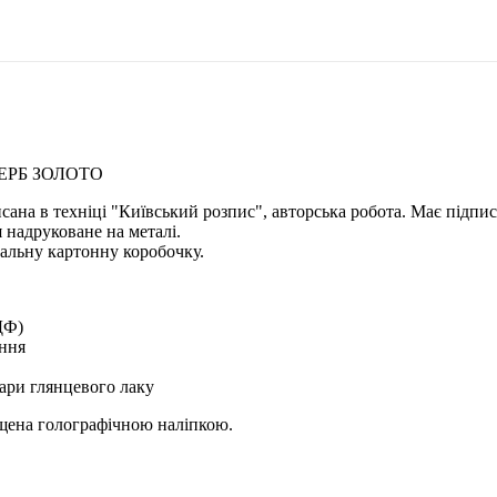
ЕРБ ЗОЛОТО
исана в техніці "Київський розпис", авторська робота. Має підпи
 надруковане на металі.
альну картонну коробочку.
ДФ)
ення
ари глянцевого лаку
ищена голографічною наліпкою.