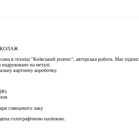
Б КОЛАЖ
исана в техніці "Київський розпис", авторська робота. Має підпи
 надруковане на металі.
альну картонну коробочку.
ДФ)
ення
ари глянцевого лаку
ищена голографічною наліпкою.