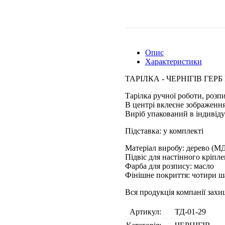
Опис
Характеристики
ТАРІЛКА - ЧЕРНІГІВ ГЕР
Тарілка ручної роботи, розп
В центрі вклеєне зображення
Виріб упакований в індивіду
Підставка: у комплекті
Матеріал виробу: дерево (М
Підвіс для настінного кріпл
Фарба для розпису: масло
Фінішне покриття: чотири ш
Вся продукція компанії зах
Артикул:
ТД-01-29