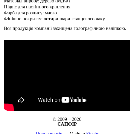
Матеріал виробу: дерево (МДФ)
Підвіс для настінного кріплення
Фарба для розпису: масло
Фінішне покриття: чотири шари глянцевого лаку
Вся продукція компанії захищена голографічною наліпкою.
© 2009—2026
САПФІР
Повна версія
Made in
Etechs