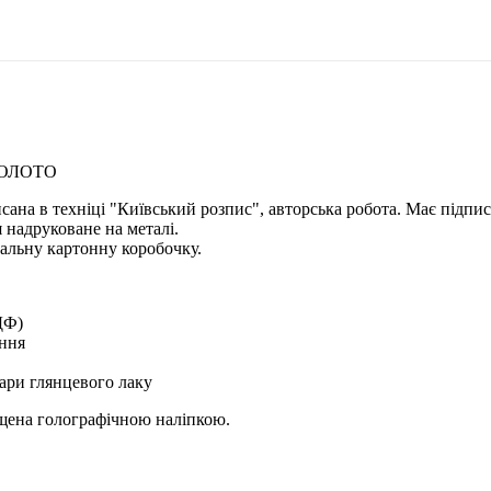
ЗОЛОТО
исана в техніці "Київський розпис", авторська робота. Має підпи
 надруковане на металі.
альну картонну коробочку.
ДФ)
ення
ари глянцевого лаку
ищена голографічною наліпкою.