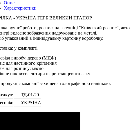
Опис
Характеристики
РІЛКА - УКРАЇНА ГЕРБ ВЕЛИКИЙ ПРАПОР
ілка ручної роботи, розписана в техніці "Київський розпис", авт
ентрі вклеєне зображення надруковане на металі.
іб упакований в індивідуальну картонну коробочку.
ставка: у комплекті
еріал виробу: дерево (МДФ)
віс для настінного кріплення
ба для розпису: масло
ішне покриття: чотири шари глянцевого лаку
 продукція компанії захищена голографічною наліпкою.
тикул:
ТД-01-29
егорія:
УКРАЇНА