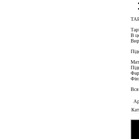
ТА
Тар
В ц
Вир
Під
Мат
Під
Фар
Фін
Вся
Ар
Кат