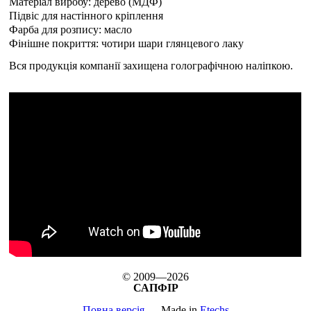
Матеріал виробу: дерево (МДФ)
Підвіс для настінного кріплення
Фарба для розпису: масло
Фінішне покриття: чотири шари глянцевого лаку
Вся продукція компанії захищена голографічною наліпкою.
© 2009—2026
САПФІР
Повна версія
Made in
Etechs