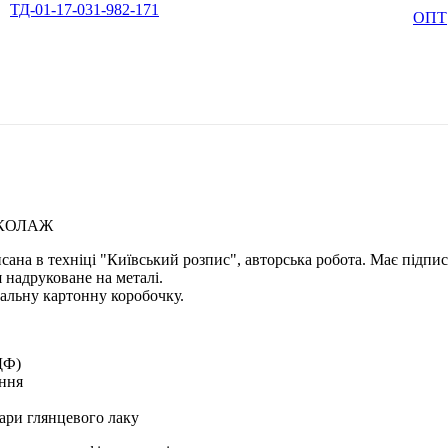
ТД-01-17-031-982-171
ОПТ
 КОЛАЖ
исана в техніці "Київський розпис", авторська робота. Має підпи
 надруковане на металі.
альну картонну коробочку.
ДФ)
ення
ари глянцевого лаку