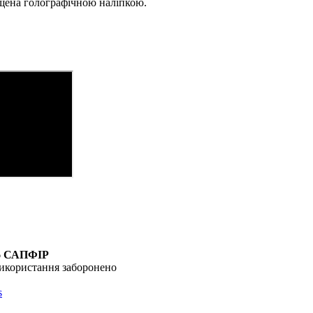
ищена голографічною наліпкою.
6
САПФІР
икористання заборонено
s