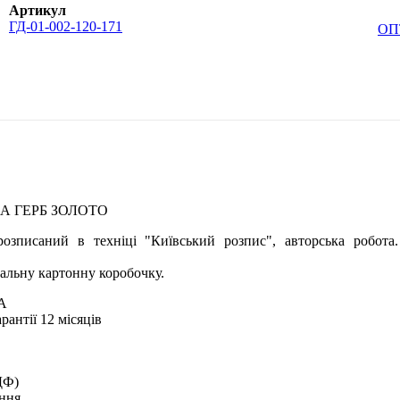
Артикул
ГД-01-002-120-171
ОП
А ГЕРБ ЗОЛОТО
озписаний в техніці "Київський розпис", авторська робота
альну картонну коробочку.
А
рантії 12 місяців
ДФ)
ення