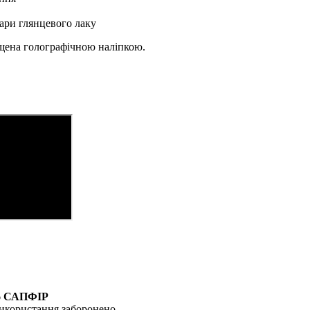
ари глянцевого лаку
ищена голографічною наліпкою.
6
САПФІР
икористання заборонено