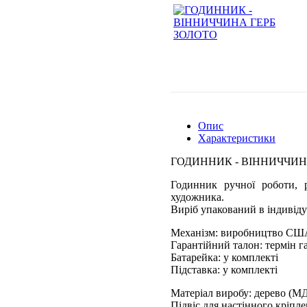
Опис
Характеристики
ГОДИННИК - ВІННИЧЧИН
Годинник ручної роботи, р
художника.
Виріб упакований в індивіду
Механізм: виробництво СШ
Гарантійний талон: термін га
Батарейка: у комплекті
Підставка: у комплекті
Матеріал виробу: дерево (М
Підвіс для настінного кріпл