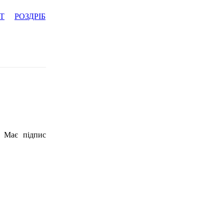
Т
РОЗДРІБ
. Має підпис