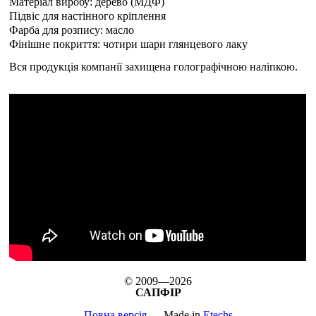
Матеріал виробу: дерево (МДФ)
Підвіс для настінного кріплення
Фарба для розпису: масло
Фінішне покриття: чотири шари глянцевого лаку
Вся продукція компанії захищена голографічною наліпкою.
© 2009—2026
САПФІР
Повна версія
Made in
Etechs