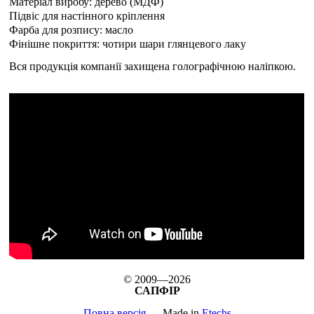
Матеріал виробу: дерево (МДФ)
Підвіс для настінного кріплення
Фарба для розпису: масло
Фінішне покриття: чотири шари глянцевого лаку
Вся продукція компанії захищена голографічною наліпкою.
© 2009—2026
САПФІР
Повна версія
Made in
Etechs