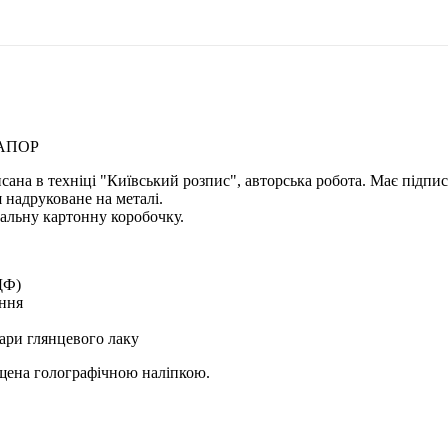
РАПОР
исана в техніці "Київський розпис", авторська робота. Має підпи
 надруковане на металі.
альну картонну коробочку.
ДФ)
ення
ари глянцевого лаку
ищена голографічною наліпкою.