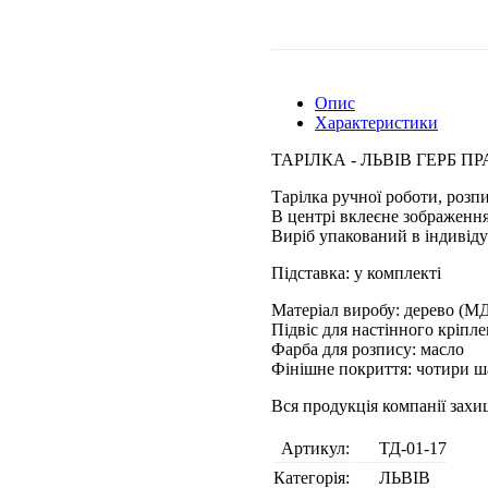
Опис
Характеристики
ТАРІЛКА - ЛЬВІВ ГЕРБ П
Тарілка ручної роботи, розп
В центрі вклеєне зображення
Виріб упакований в індивіду
Підставка: у комплекті
Матеріал виробу: дерево (М
Підвіс для настінного кріпл
Фарба для розпису: масло
Фінішне покриття: чотири ш
Вся продукція компанії зах
Артикул:
ТД-01-17
Категорія:
ЛЬВІВ