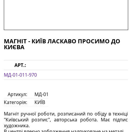
МАГНІТ - КИЇВ ЛАСКАВО ПРОСИМО ДО
КИЄВА
АРТ.:
МД-01-011-970
Артикул:
МД-01
Категорія:
КИЇВ
Магніт ручної роботи, розписаний по обіду в техніці
"Київський розпис", авторська робота. Має підпис
художника.
В центрі влеєно зображення надруковане на металі.