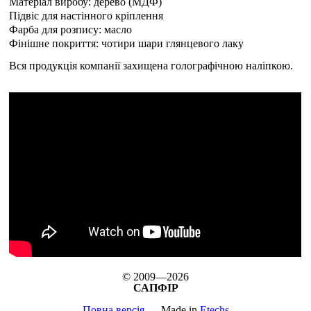
Матеріал виробу: дерево (МДФ)
Підвіс для настінного кріплення
Фарба для розпису: масло
Фінішне покриття: чотири шари глянцевого лаку
Вся продукція компанії захищена голографічною наліпкою.
© 2009—2026
САПФІР
Повна версія
Made in
Etechs