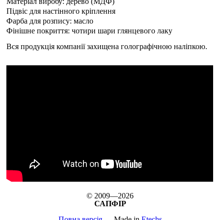
Матеріал виробу: дерево (МДФ)
Підвіс для настінного кріплення
Фарба для розпису: масло
Фінішне покриття: чотири шари глянцевого лаку
Вся продукція компанії захищена голографічною наліпкою.
© 2009—2026
САПФІР
Повна версія
Made in
Etechs