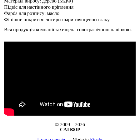
Матеріал виробу: дерево (МДФ)
Підвіс для настінного кріплення
Фарба для розпису: масло
Фінішне покриття: чотири шари глянцевого лаку
Вся продукція компанії захищена голографічною наліпкою.
© 2009—2026
САПФІР
Повна версія
Made in
Etechs