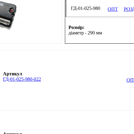
ГД-01-025-980
ОПТ
РОЗ
Розмір:
діаметр - 290 мм
Артикул
ГД-01-025-980-022
ОП