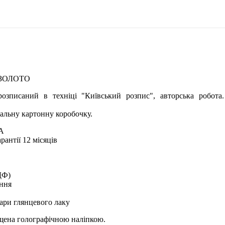
 ЗОЛОТО
озписаний в техніці "Київський розпис", авторська робота
альну картонну коробочку.
А
рантії 12 місяців
ДФ)
ення
ари глянцевого лаку
ищена голографічною наліпкою.