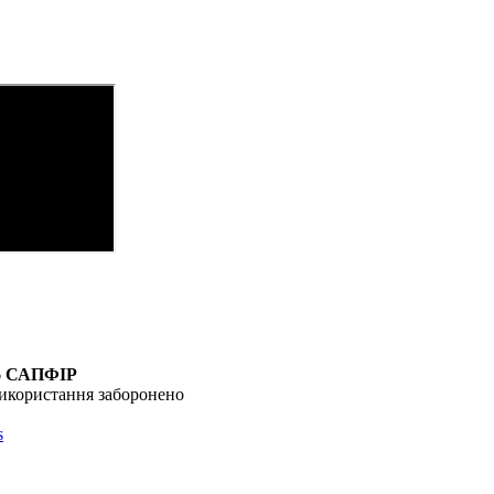
6
САПФІР
икористання заборонено
s