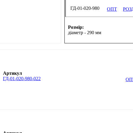
ГД-01-020-980
ОПТ
РОЗ
Розмір:
діаметр - 290 мм
Артикул
ГД-01-020-980-022
ОП