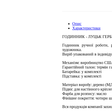
Опис
Характеристики
ГОДИННИК - ЛУЦЬК ГЕР
Годинник ручної роботи, р
художника.
Виріб упакований в індивіду
Механізм: виробництво СШ
Гарантійний талон: термін га
Батарейка: у комплекті
Підставка: у комплекті
Матеріал виробу: дерево (М
Підвіс для настінного кріпл
Фарба для розпису: масло
Фінішне покриття: чотири ш
Вся продукція компанії зах