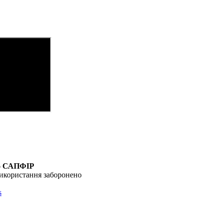
6
САПФІР
икористання заборонено
s