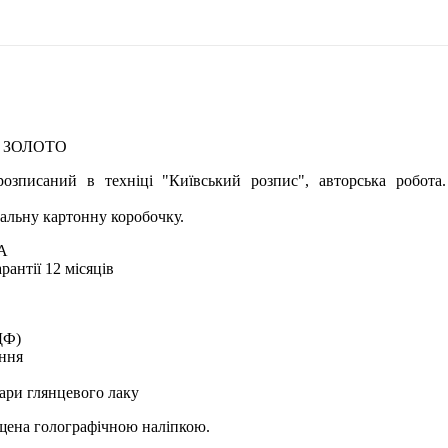
Б ЗОЛОТО
озписаний в техніці "Київський розпис", авторська робота
альну картонну коробочку.
А
рантії 12 місяців
ДФ)
ення
ари глянцевого лаку
ищена голографічною наліпкою.