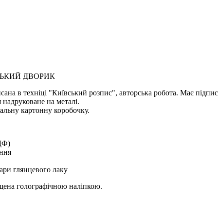
ЙСЬКИЙ ДВОРИК
исана в техніці "Київський розпис", авторська робота. Має підпи
 надруковане на металі.
альну картонну коробочку.
ДФ)
ення
ари глянцевого лаку
ищена голографічною наліпкою.