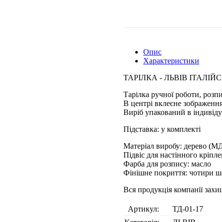
Опис
Характеристики
ТАРІЛКА - ЛЬВІВ ІТАЛІ
Тарілка ручної роботи, розп
В центрі вклеєне зображення
Виріб упакований в індивіду
Підставка: у комплекті
Матеріал виробу: дерево (М
Підвіс для настінного кріпл
Фарба для розпису: масло
Фінішне покриття: чотири ш
Вся продукція компанії зах
Артикул:
ТД-01-17