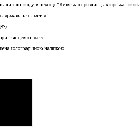
исаний по обіду в техніці "Київський розпис", авторська робот
надруковане на металі.
ДФ)
ари глянцевого лаку
ищена голографічною наліпкою.