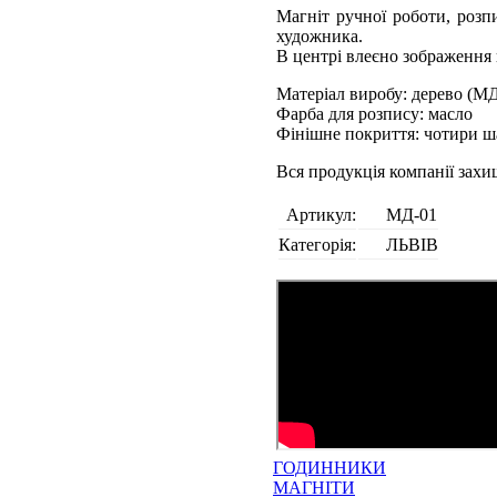
Магніт ручної роботи, розп
художника.
В центрі влеєно зображення 
Матеріал виробу: дерево (М
Фарба для розпису: масло
Фінішне покриття: чотири ш
Вся продукція компанії зах
Артикул:
МД-01
Категорія:
ЛЬВІВ
ГОДИННИКИ
МАГНІТИ