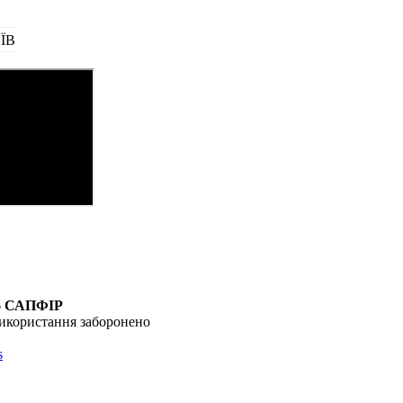
ЇВ
6
САПФІР
икористання заборонено
s