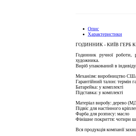
Опис
Характеристики
ГОДИННИК - КИЇВ ГЕРБ 
Годинник ручної роботи, р
художника.
Виріб упакований в індивіду
Механізм: виробництво СШ
Гарантійний талон: термін га
Батарейка: у комплекті
Підставка: у комплекті
Матеріал виробу: дерево (М
Підвіс для настінного кріпл
Фарба для розпису: масло
Фінішне покриття: чотири ш
Вся продукція компанії зах