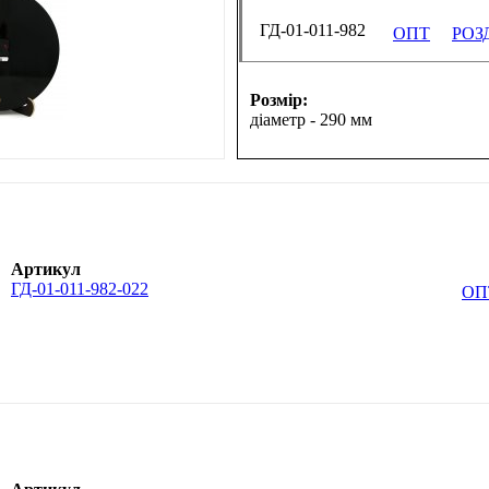
ГД-01-011-982
ОПТ
РОЗ
Розмір:
діаметр - 290 мм
Артикул
ГД-01-011-982-022
ОП