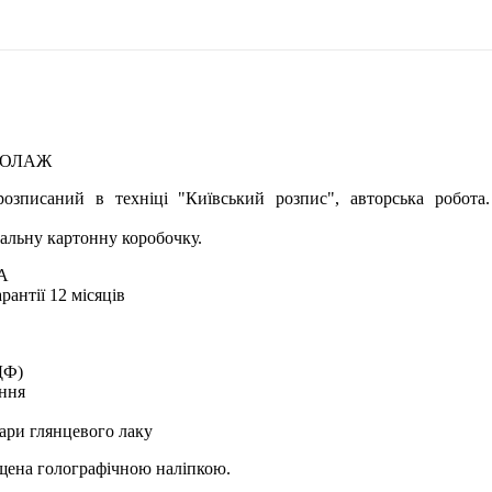
КОЛАЖ
озписаний в техніці "Київський розпис", авторська робота
альну картонну коробочку.
А
рантії 12 місяців
ДФ)
ення
ари глянцевого лаку
ищена голографічною наліпкою.