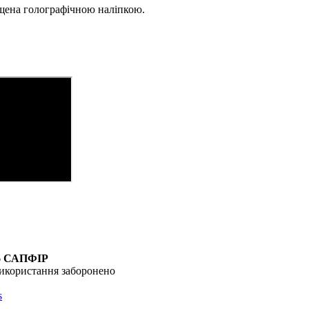
ищена голографічною наліпкою.
6
САПФІР
икористання заборонено
s