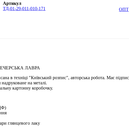
Артикул
ТД-01-29-011-010-171
ОПТ
ПЕЧЕРСЬКА ЛАВРА
исана в техніці "Київський розпис", авторська робота. Має підпи
 надруковане на металі.
альну картонну коробочку.
ДФ)
ення
ари глянцевого лаку